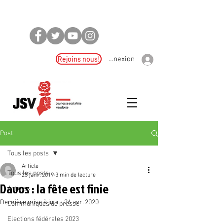
Rejoins nous!
Connexion
Post
Tous les posts
Article
Tous les posts
23 janv. 2019
3 min de lecture
Davos : la fête est finie
Articles
Dernière mise à jour :
26 avr. 2020
Communiqués de presse
Elections fédérales 2023