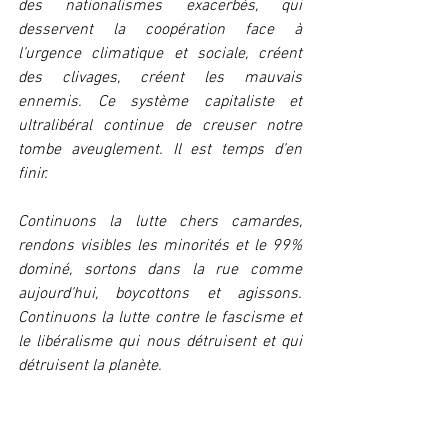
des nationalismes exacerbés, qui 
desservent la coopération face à 
l’urgence climatique et sociale, créent 
des clivages, créent les mauvais 
ennemis. Ce système capitaliste et 
ultralibéral continue de creuser notre 
tombe aveuglement. Il est temps d’en 
finir.
Continuons la lutte chers camardes, 
rendons visibles les minorités et le 99% 
dominé, sortons dans la rue comme 
aujourd’hui, boycottons et agissons. 
Continuons la lutte contre le fascisme et 
le libéralisme qui nous détruisent et qui 
détruisent la planète.
En cette année d’élections, ne laissons 
pas sombrer notre pays dans les mains 
de la droite, des souverainistes et des 