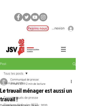
Rejoins nous!
Connexion
Post
Tous les posts
Communiqué de presse
Tous les posts
8 mars 2019
2 min de lecture
Le travail ménager est aussi un
Articles
travail !
Communiqués de presse
Elections fédérales 2023
Dernière mise à jour :
26 avr. 2020