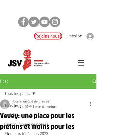
Rejoins nous!
Connexion
Post
Tous les posts
Communiqué de presse
Tous les posts
17 avr. 2019
1 min de lecture
Vevey: une place pour les
Articles
piétons et moins pour les
Communiqués de presse
Elections fédérales 2023