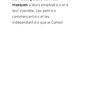
masques
 à leurs employé·e·s et à 
leur clientèle. Les petit·e·s 
commerçant·e·s et les 
indépendant·e·s que le Canton 
estimera en situation de difficulté 
financière doivent être aidé·e·s par 
celui-ci.
Pour plus d'informations
 :
Léon de Perrot, porte-parole, 079 948 28 
78
Léonore Vuissoz, secrétaire, 079 752 55 
80
Communiqués de presse