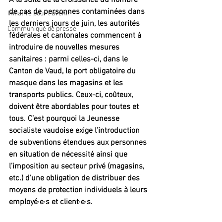
A la suite de la croissance du nombre 
de cas de personnes contaminées dans 
Initiative pour l'avenir
les derniers jours de juin, les autorités 
Communiqué de presse
fédérales et cantonales commencent à 
introduire de nouvelles mesures 
sanitaires : parmi celles-ci, dans le 
Canton de Vaud, le port obligatoire du 
masque dans les magasins et les 
transports publics. Ceux-ci, coûteux, 
doivent être abordables pour toutes et 
tous. C’est pourquoi la Jeunesse 
socialiste vaudoise exige l’introduction 
de subventions étendues aux personnes 
en situation de nécessité ainsi que 
l’imposition au secteur privé (magasins, 
etc.) d’une obligation de distribuer des 
moyens de protection individuels à leurs 
employé·e·s et client·e·s.