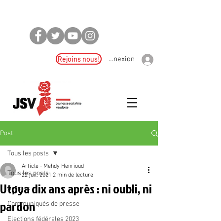
Rejoins nous!
Connexion
Post
Tous les posts
Article - Mehdy Henrioud
Tous les posts
22 juil. 2021
2 min de lecture
Utøya dix ans après : ni oubli, ni
Articles
pardon
Communiqués de presse
Elections fédérales 2023