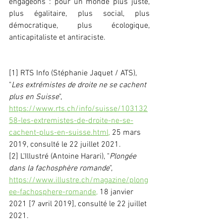
engageons : pour un monde plus juste, 
plus égalitaire, plus social, plus 
démocratique, plus écologique, 
anticapitaliste et antiraciste.
[1] RTS Info (Stéphanie Jaquet / ATS), 
"
Les extrémistes de droite ne se cachent 
plus en Suisse
", 
https://www.rts.ch/info/suisse/103132
58-les-extremistes-de-droite-ne-se-
cachent-plus-en-suisse.html,
 25 mars 
2019, consulté le 22 juillet 2021.
[2] L'Illustré (Antoine Harari), "
Plongée 
dans la fachosphère romande
", 
https://www.illustre.ch/magazine/plong
ee-fachosphere-romande,
 18 janvier 
2021 [7 avril 2019], consulté le 22 juillet 
2021.