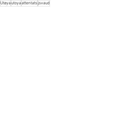
Utøya
utoya
attentats
jsvaud
Articles
Voir tout
Posts récents